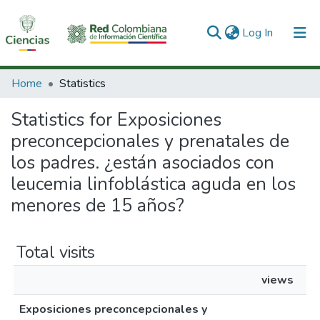
(current)
Log In
Communities & Collections
Home
Statistics
All of DSpace
Statistics for Exposiciones
preconcepcionales y prenatales de
los padres. ¿están asociados con
leucemia linfoblástica aguda en los
menores de 15 años?
Total visits
views
Exposiciones preconcepcionales y