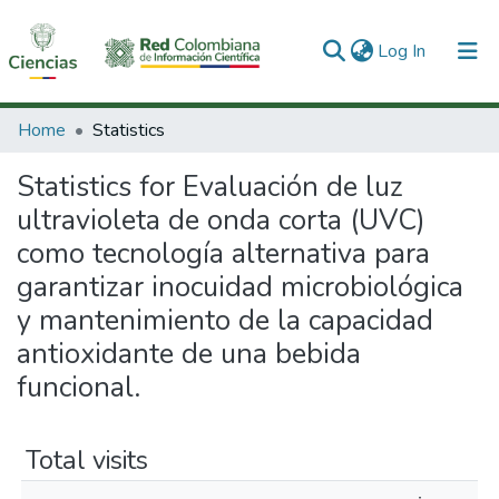
(current)
Log In
Communities & Collections
Home
Statistics
All of DSpace
Statistics for Evaluación de luz
ultravioleta de onda corta (UVC)
como tecnología alternativa para
garantizar inocuidad microbiológica
y mantenimiento de la capacidad
antioxidante de una bebida
funcional.
Total visits