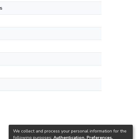
s
We collect and process your personal information for the
following purposes:
Authentication, Preferences,