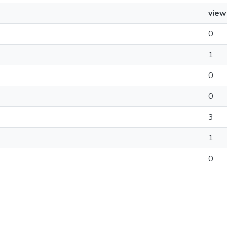
view
0
1
0
0
3
1
0