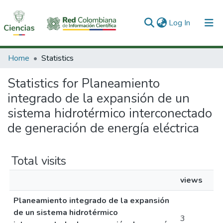
(current)
Log In
Communities & Collections
Home
Statistics
All of DSpace
Statistics for Planeamiento
integrado de la expansión de un
sistema hidrotérmico interconectado
de generación de energía eléctrica
Total visits
views
Planeamiento integrado de la expansión
de un sistema hidrotérmico
3