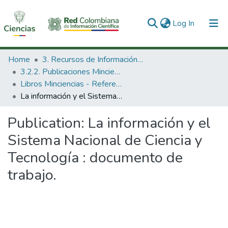
(current)
Log In
Communities & Collections
Home
3. Recursos de Información Científica y Tecnológica
3.2.2. Publicaciones Minciencias
All of DSpace
Libros Minciencias - Referenciales
La información y el Sistema Nacional de Ciencia y Tecnología : documento de trabajo.
Statistics
Publication:
La información y el
Sistema Nacional de Ciencia y
Tecnología : documento de
trabajo.