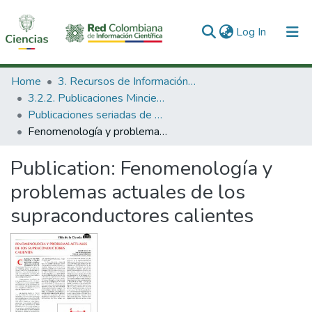
(current)
Log In
Communities & Collections
Home
3. Recursos de Información Científica y Tecnológica
3.2.2. Publicaciones Minciencias
All of DSpace
Publicaciones seriadas de Minciencias
Fenomenología y problemas actuales de los supraconductores calientes
Statistics
Publication:
Fenomenología y
problemas actuales de los
supraconductores calientes