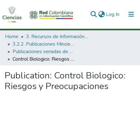
(current)
Log In
Communities & Collections
Home
3. Recursos de Información Científica y Tecnológica
3.2.2. Publicaciones Minciencias
All of DSpace
Publicaciones seriadas de Minciencias
Control Biologico: Riesgos y Preocupaciones
Statistics
Publication:
Control Biologico:
Riesgos y Preocupaciones