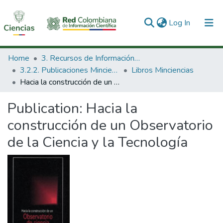
(current)
Log In
Communities & Collections
Home
3. Recursos de Información Científica y Tecnológica
3.2.2. Publicaciones Minciencias
Libros Minciencias
All of DSpace
Hacia la construcción de un Observatorio de la Ciencia y la Tecnología
Statistics
Publication:
Hacia la
construcción de un Observatorio
de la Ciencia y la Tecnología