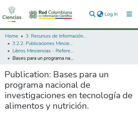
(current)
Log In
Communities & Collections
Home
3. Recursos de Información Científica y Tecnológica
3.2.2. Publicaciones Minciencias
All of DSpace
Libros Minciencias - Referenciales
Bases para un programa nacional de investigaciones en tecnología de alimentos y nutrición.
Statistics
Publication:
Bases para un
programa nacional de
investigaciones en tecnología de
alimentos y nutrición.