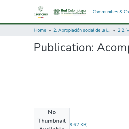
Communities & Col
Home
2. Apropiación social de la información en Ciencia Tecnología e Innovación
Publication:
Acomp
No
Files
Thumbnail
Audiovisual.pdf
(29.62 KB)