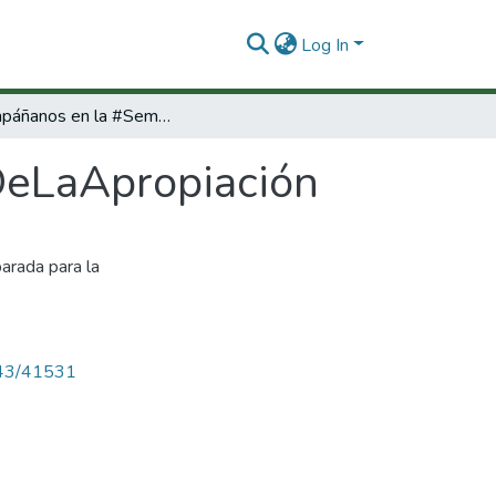
Log In
Acompáñanos en la #SemanaDeLaApropiación
eLaApropiación
arada para la
4143/41531