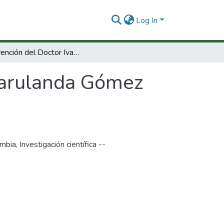
Log In
Intervención del Doctor Ivan Marulanda Gómez Senador de La República
Marulanda Gómez
ombia
,
Investigación científica --