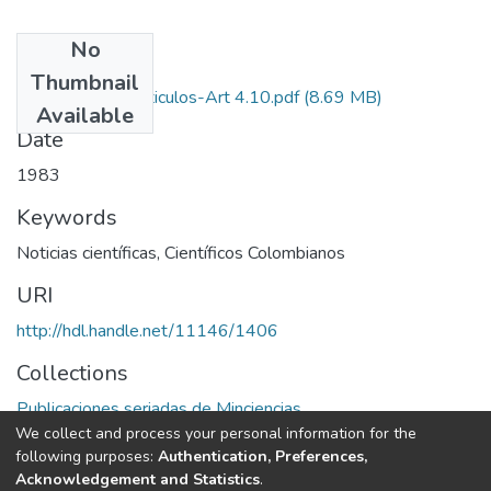
No
Files
Thumbnail
1983-V1-N4-Articulos-Art 4.10.pdf
(8.69 MB)
Available
Date
1983
Keywords
Noticias científicas
,
Científicos Colombianos
URI
http://hdl.handle.net/11146/1406
Collections
Publicaciones seriadas de Minciencias
We collect and process your personal information for the
following purposes:
Authentication, Preferences,
Full item page
Acknowledgement and Statistics
.