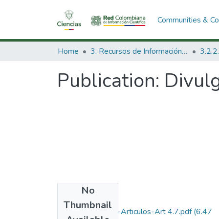
Communities & Col
Home
3. Recursos de Información Científica y Tecnológica
Publication:
Divulg
No
Files
Thumbnail
1993-V11-N1-4-Articulos-Art 4.7.pdf
(6.47