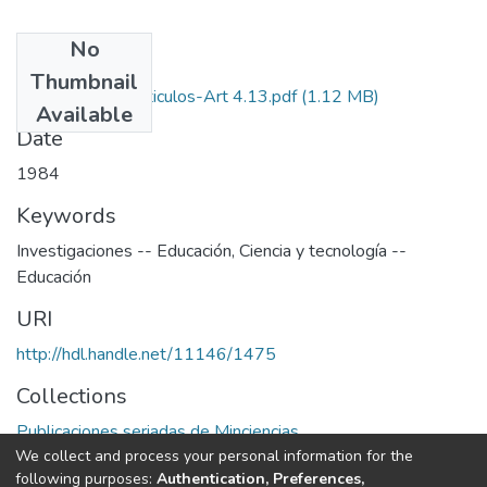
No
Files
Thumbnail
1984-V2-N4-Articulos-Art 4.13.pdf
(1.12 MB)
Available
Date
1984
Keywords
Investigaciones -- Educación
,
Ciencia y tecnología --
Educación
URI
http://hdl.handle.net/11146/1475
Collections
Publicaciones seriadas de Minciencias
We collect and process your personal information for the
following purposes:
Authentication, Preferences,
Full item page