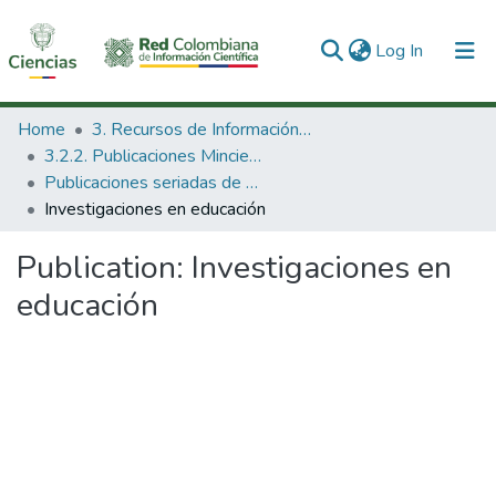
(current)
Log In
Communities & Collections
Home
3. Recursos de Información Científica y Tecnológica
3.2.2. Publicaciones Minciencias
All of DSpace
Publicaciones seriadas de Minciencias
Investigaciones en educación
Statistics
Publication:
Investigaciones en
educación