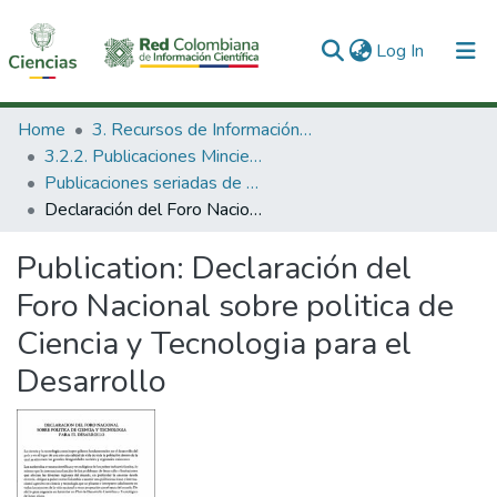
(current)
Log In
Communities & Collections
Home
3. Recursos de Información Científica y Tecnológica
3.2.2. Publicaciones Minciencias
All of DSpace
Publicaciones seriadas de Minciencias
Declaración del Foro Nacional sobre politica de Ciencia y Tecnologia para el Desarrollo
Statistics
Publication:
Declaración del
Foro Nacional sobre politica de
Ciencia y Tecnologia para el
Desarrollo