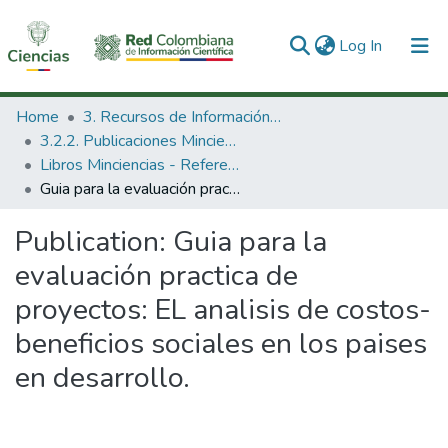
(current)
Log In
Communities & Collections
Home
3. Recursos de Información Científica y Tecnológica
3.2.2. Publicaciones Minciencias
All of DSpace
Libros Minciencias - Referenciales
Guia para la evaluación practica de proyectos: EL analisis de costos-beneficios sociales en los paises en desarrollo.
Statistics
Publication:
Guia para la
evaluación practica de
proyectos: EL analisis de costos-
beneficios sociales en los paises
en desarrollo.