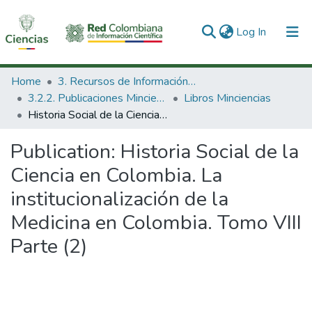
(current)
Log In
Communities & Collections
Home
3. Recursos de Información Científica y Tecnológica
3.2.2. Publicaciones Minciencias
Libros Minciencias
All of DSpace
Historia Social de la Ciencia en Colombia. La institucionalización de la Medicina en Colombia. Tomo VIII Parte (2)
Statistics
Publication:
Historia Social de la
Ciencia en Colombia. La
institucionalización de la
Medicina en Colombia. Tomo VIII
Parte (2)