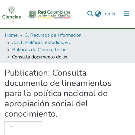
(current)
Log In
Communities & Collections
Home
3. Recursos de Información Científica y Tecnológica
3.2.1. Políticas, estudios, evaluaciones e indicadores de CTeI
All of DSpace
Políticas de Ciencia, Tecnología e Innovación
Consulta documento de lineamientos para la política nacional de apropiación social del conocimiento.
Statistics
Publication:
Consulta
documento de lineamientos
para la política nacional de
apropiación social del
conocimiento.