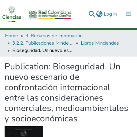
(current)
Log In
Communities & Collections
Home
3. Recursos de Información Científica y Tecnológica
3.2.2. Publicaciones Minciencias
Libros Minciencias
All of DSpace
Bioseguridad. Un nuevo escenario de confrontación internacional entre las consideraciones comerciales, medioambientales y socioeconómicas
Statistics
Publication:
Bioseguridad. Un
nuevo escenario de
confrontación internacional
entre las consideraciones
comerciales, medioambientales
y socioeconómicas