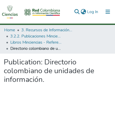
(current)
Log In
Communities & Collections
Home
3. Recursos de Información Científica y Tecnológica
3.2.2. Publicaciones Minciencias
All of DSpace
Libros Minciencias - Referenciales
Directorio colombiano de unidades de información.
Statistics
Publication:
Directorio
colombiano de unidades de
información.