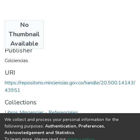
No
Date
Thumbnail
1976
Available
Publisher
Colciencias
URI
https://repositorio.minciencias.gov.co/handle/20.500.14143/
43951
Collections
Libros Minciencias - Referenciales
We collect and process your personal information for the
following purposes:
Authentication, Preferences,
Full item page
Acknowledgement and Statistics
.
To learn more, please read our
privacy policy
.