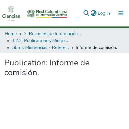
(current)
Log In
Communities & Collections
Home
3. Recursos de Información Científica y Tecnológica
3.2.2. Publicaciones Minciencias
All of DSpace
Libros Minciencias - Referenciales
Informe de comisión.
Statistics
Publication:
Informe de
comisión.