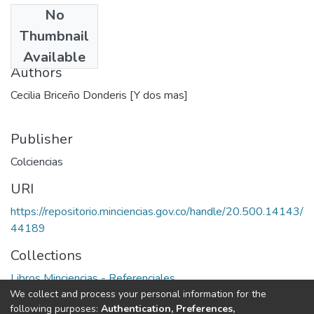
No
Date
Thumbnail
1980
Available
Authors
Cecilia Briceño Donderis [Y dos mas]
Publisher
Colciencias
URI
https://repositorio.minciencias.gov.co/handle/20.500.14143/
44189
Collections
Libros Minciencias - Referenciales
We collect and process your personal information for the
following purposes:
Authentication, Preferences,
Full item page