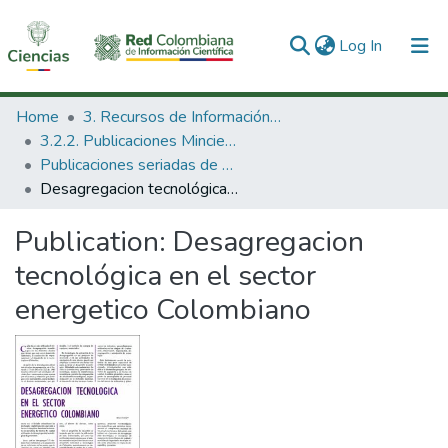
(current)
Log In
Communities & Collections
Home
3. Recursos de Información Científica y Tecnológica
3.2.2. Publicaciones Minciencias
All of DSpace
Publicaciones seriadas de Minciencias
Desagregacion tecnológica en el sector energetico Colombiano
Statistics
Publication:
Desagregacion
tecnológica en el sector
energetico Colombiano