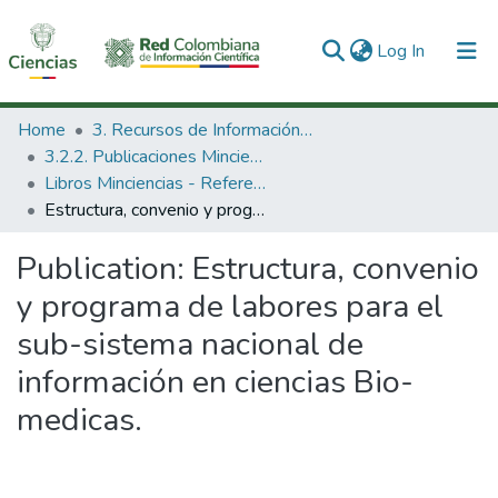
(current)
Log In
Communities & Collections
Home
3. Recursos de Información Científica y Tecnológica
3.2.2. Publicaciones Minciencias
All of DSpace
Libros Minciencias - Referenciales
Estructura, convenio y programa de labores para el sub-sistema nacional de información en ciencias Bio-medicas.
Statistics
Publication:
Estructura, convenio
y programa de labores para el
sub-sistema nacional de
información en ciencias Bio-
medicas.