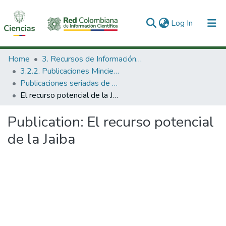
(current)
Log In
Communities & Collections
Home
3. Recursos de Información Científica y Tecnológica
3.2.2. Publicaciones Minciencias
All of DSpace
Publicaciones seriadas de Minciencias
El recurso potencial de la Jaiba
Statistics
Publication:
El recurso potencial
de la Jaiba