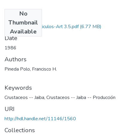
No
Files
Thumbnail
1986-V4-N3-Articulos-Art 3.5.pdf
(6.77 MB)
Available
Date
1986
Authors
Pineda Polo, Francisco H.
Keywords
Crustaceos -- Jaiba
,
Crustaceos -- Jaiba -- Producción
URI
http://hdl.handle.net/11146/1560
Collections