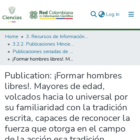
(current)
Log In
Communities & Collections
Home
3. Recursos de Información Científica y Tecnológica
3.2.2. Publicaciones Minciencias
All of DSpace
Publicaciones seriadas de Minciencias
¡Formar hombres libres!. Mayores de edad, volcados hacia lo universal por su familiaridad con la tradición escrita, capaces de reconocer la fuerza que otorga en el campo de la acción esa tradición prolongada y potenciada por el cálculo y el diseño.
Statistics
Publication:
¡Formar hombres
libres!. Mayores de edad,
volcados hacia lo universal por
su familiaridad con la tradición
escrita, capaces de reconocer la
fuerza que otorga en el campo
de la acción esa tradición