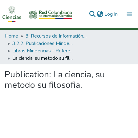
(current)
Log In
Communities & Collections
Home
3. Recursos de Información Científica y Tecnológica
3.2.2. Publicaciones Minciencias
All of DSpace
Libros Minciencias - Referenciales
La ciencia, su metodo su filosofia.
Statistics
Publication:
La ciencia, su
metodo su filosofia.