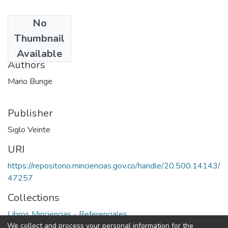
No
Date
Thumbnail
1972
Available
Authors
Mario Bunge
Publisher
Siglo Veinte
URI
https://repositorio.minciencias.gov.co/handle/20.500.14143/
47257
Collections
Libros Minciencias - Referenciales
We collect and process your personal information for the