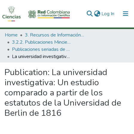
(current)
Log In
Communities & Collections
Home
3. Recursos de Información Científica y Tecnológica
3.2.2. Publicaciones Minciencias
All of DSpace
Publicaciones seriadas de Minciencias
La universidad investigativa: Un estudio comparado a partir de los estatutos de la Universidad de Berlin de 1816
Statistics
Publication:
La universidad
investigativa: Un estudio
comparado a partir de los
estatutos de la Universidad de
Berlin de 1816