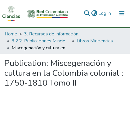
(current)
Log In
Communities & Collections
Home
3. Recursos de Información Científica y Tecnológica
3.2.2. Publicaciones Minciencias
Libros Minciencias
All of DSpace
Miscegenación y cultura en la Colombia colonial : 1750-1810 Tomo II
Statistics
Publication:
Miscegenación y
cultura en la Colombia colonial :
1750-1810 Tomo II