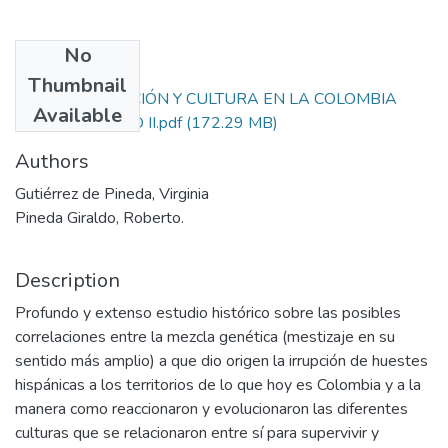
No
Files
Thumbnail
42.MISCEGENACIÓN Y CULTURA EN LA COLOMBIA
Available
COLONIAL TOMO II.pdf
(172.29 MB)
Authors
Gutiérrez de Pineda, Virginia
Pineda Giraldo, Roberto.
Description
Profundo y extenso estudio histórico sobre las posibles
correlaciones entre la mezcla genética (mestizaje en su
sentido más amplio) a que dio origen la irrupción de huestes
hispánicas a los territorios de lo que hoy es Colombia y a la
manera como reaccionaron y evolucionaron las diferentes
culturas que se relacionaron entre sí para supervivir y