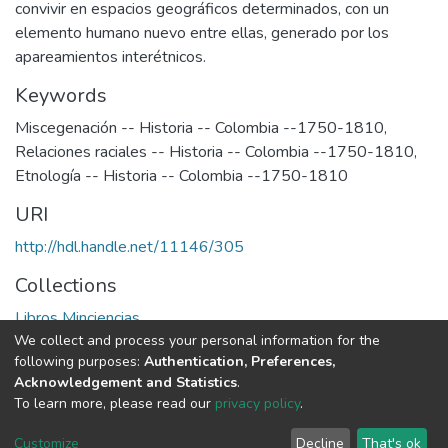
convivir en espacios geográficos determinados, con un
elemento humano nuevo entre ellas, generado por los
apareamientos interétnicos.
Keywords
Miscegenación -- Historia -- Colombia --1750-1810
,
Relaciones raciales -- Historia -- Colombia --1750-1810
,
Etnología -- Historia -- Colombia --1750-1810
URI
http://hdl.handle.net/11146/305
Collections
Libros Minciencias
We collect and process your personal information for the
following purposes:
Authentication, Preferences,
Full item page
Acknowledgement and Statistics
.
To learn more, please read our
privacy policy
.
DSpace software
copyright © 2002-2026
LYRASIS
Cookie
Privacy
End User
Send
Customize
Decline
That's ok