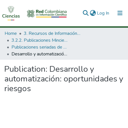
(current)
Log In
Communities & Collections
Home
3. Recursos de Información Científica y Tecnológica
3.2.2. Publicaciones Minciencias
All of DSpace
Publicaciones seriadas de Minciencias
Desarrollo y automatización: oportunidades y riesgos
Statistics
Publication:
Desarrollo y
automatización: oportunidades y
riesgos