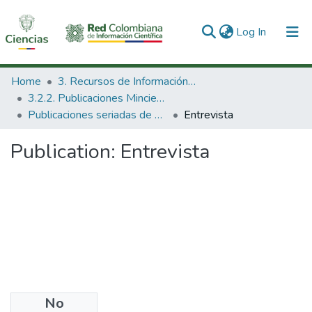
(current)
Log In
Communities & Collections
Home
3. Recursos de Información Científica y Tecnológica
3.2.2. Publicaciones Minciencias
All of DSpace
Publicaciones seriadas de Minciencias
Entrevista
Statistics
Publication:
Entrevista
No
Files