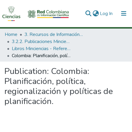
(current)
Log In
Communities & Collections
Home
3. Recursos de Información Científica y Tecnológica
3.2.2. Publicaciones Minciencias
All of DSpace
Libros Minciencias - Referenciales
Colombia: Planificación, política, regionalización y políticas de planificación.
Statistics
Publication:
Colombia:
Planificación, política,
regionalización y políticas de
planificación.