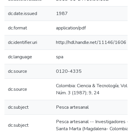
dc.date.issued
1987
dc.format
application/pdf
dc.identifier.uri
http://hdl.handle.net/11146/1606
dc.language
spa
dc.source
0120-4335
Colombia: Ciencia & Tecnología; Vol. 5
dc.source
Núm. 3 (1987); 9, 24
dc.subject
Pesca artesanal
Pesca artesanal -- Investigadores --
dc.subject
Santa Marta (Magdalena- Colombia)