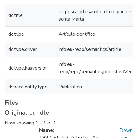
La pesca artesanal en la región de
dc.title
santa Marta
dc.type
Artículo científico
dc.type.driver
info:eu-repo/semantics/article
info:eu-
dc.type.hasversion
repo/repo/semantics/publishedVersio
dspace.entity.type
Publication
Files
Original bundle
Now showing
1 - 1 of 1
Name:
Down
1987-V5-N3-Articulos-Art
load