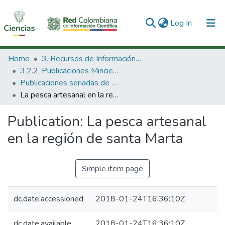
(current)
Log In
Communities & Collections
Home
3. Recursos de Información Científica y Tecnológica
3.2.2. Publicaciones Minciencias
All of DSpace
Publicaciones seriadas de Minciencias
La pesca artesanal en la región de santa Marta
Statistics
Publication:
La pesca artesanal
en la región de santa Marta
Simple item page
dc.date.accessioned
2018-01-24T16:36:10Z
dc.date.available
2018-01-24T16:36:10Z