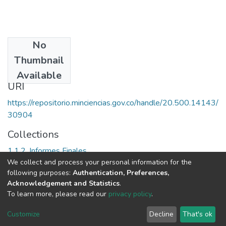
No
Date
Thumbnail
1993
Available
URI
https://repositorio.minciencias.gov.co/handle/20.500.14143/
30904
Collections
1.1.2. Informes Finales
We collect and process your personal information for the
following purposes:
Authentication, Preferences,
Full item page
Acknowledgement and Statistics
.
To learn more, please read our
privacy policy
.
DSpace software
copyright © 2002-2026
LYRASIS
Cookie
Privacy
End User
Send
Customize
Decline
That's ok
settings
policy
Agreement
Feedback