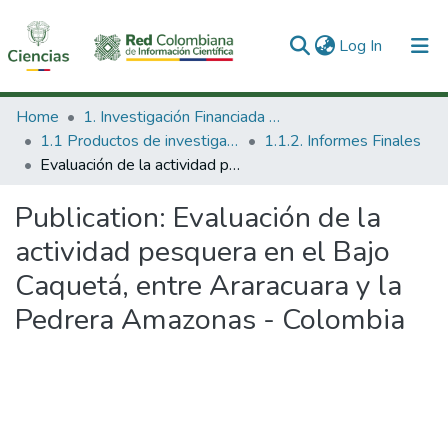
(current)
Log In
Communities & Collections
Home
1. Investigación Financiada con Recursos Públicos
1.1 Productos de investigación
1.1.2. Informes Finales
All of DSpace
Evaluación de la actividad pesquera en el Bajo Caquetá, entre Araracuara y la Pedrera Amazonas - Colombia
Statistics
Publication:
Evaluación de la
actividad pesquera en el Bajo
Caquetá, entre Araracuara y la
Pedrera Amazonas - Colombia