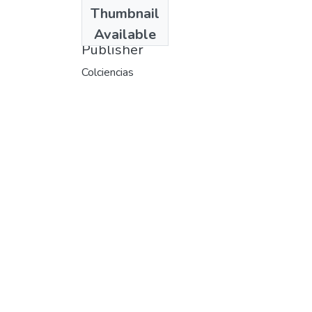
Date
Thumbnail
1992
Available
Publisher
Colciencias