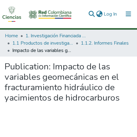
(current)
Log In
Communities & Collections
Home
1. Investigación Financiada con Recursos Públicos
1.1 Productos de investigación
1.1.2. Informes Finales
All of DSpace
Impacto de las variables geomecánicas en el fracturamiento hidráulico de yacimientos de hidrocarburos
Statistics
Publication:
Impacto de las
variables geomecánicas en el
fracturamiento hidráulico de
yacimientos de hidrocarburos