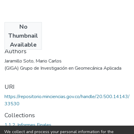
No
Date
Thumbnail
2008
Available
Authors
Jaramillo Soto, Mario Carlos
(GIGA) Grupo de Investigación en Geomecánica Aplicada
URI
https://repositorio.minciencias.gov.co/handle/20.500.14143/
33530
Collections
1.1.2. Informes Finales
We collect and process your personal information for the