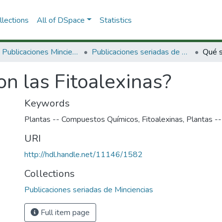
lections
All of DSpace
Statistics
3.2.2. Publicaciones Minciencias
Publicaciones seriadas de Minciencias
Qué s
n las Fitoalexinas?
Keywords
Plantas -- Compuestos Químicos
,
Fitoalexinas
,
Plantas --
URI
http://hdl.handle.net/11146/1582
Collections
Publicaciones seriadas de Minciencias
Full item page