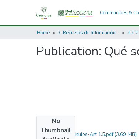
Communities & Col
Home
3. Recursos de Información Científica y Tecnológica
Publication:
Qué so
No
Files
Thumbnail
1987-V5-N1-Articulos-Art 1.5.pdf
(3.69 MB)