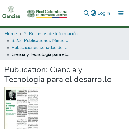
(current)
Log In
Communities & Collections
Home
3. Recursos de Información Científica y Tecnológica
3.2.2. Publicaciones Minciencias
All of DSpace
Publicaciones seriadas de Minciencias
Ciencia y Tecnología para el desarrollo
Statistics
Publication:
Ciencia y
Tecnología para el desarrollo