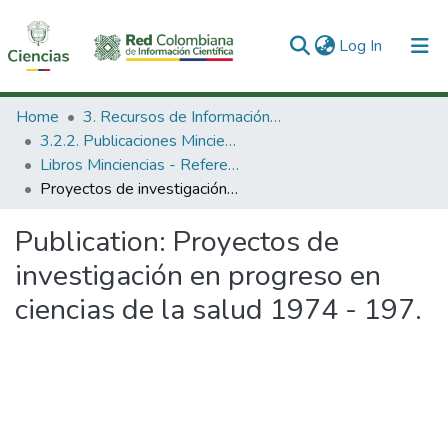
(current)
Log In
Communities & Collections
Home
3. Recursos de Información Científica y Tecnológica
3.2.2. Publicaciones Minciencias
All of DSpace
Libros Minciencias - Referenciales
Proyectos de investigación en progreso en ciencias de la salud 1974 - 197.
Statistics
Publication:
Proyectos de
investigación en progreso en
ciencias de la salud 1974 - 197.