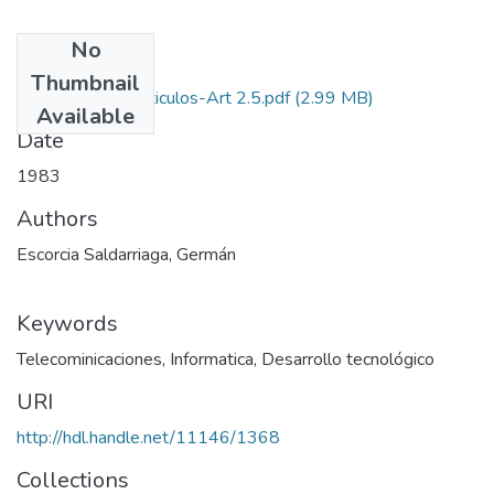
No
Files
Thumbnail
1983-V1-N2-Articulos-Art 2.5.pdf
(2.99 MB)
Available
Date
1983
Authors
Escorcia Saldarriaga, Germán
Keywords
Telecominicaciones
,
Informatica
,
Desarrollo tecnológico
URI
http://hdl.handle.net/11146/1368
Collections