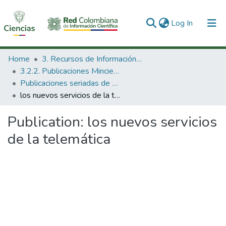
(current)
Log In
Communities & Collections
Home
3. Recursos de Información Científica y Tecnológica
3.2.2. Publicaciones Minciencias
All of DSpace
Publicaciones seriadas de Minciencias
los nuevos servicios de la telemática
Statistics
Publication:
los nuevos servicios
de la telemática