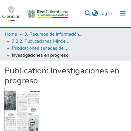
(current)
Log In
Communities & Collections
Home
3. Recursos de Información Científica y Tecnológica
3.2.2. Publicaciones Minciencias
All of DSpace
Publicaciones seriadas de Minciencias
Investigaciones en progreso
Statistics
Publication:
Investigaciones en
progreso