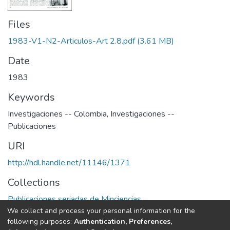
Files
1983-V1-N2-Articulos-Art 2.8.pdf
(3.61 MB)
Date
1983
Keywords
Investigaciones -- Colombia
,
Investigaciones --
Publicaciones
URI
http://hdl.handle.net/11146/1371
Collections
Publicaciones seriadas de Minciencias
We collect and process your personal information for the
following purposes:
Authentication, Preferences,
Full item page