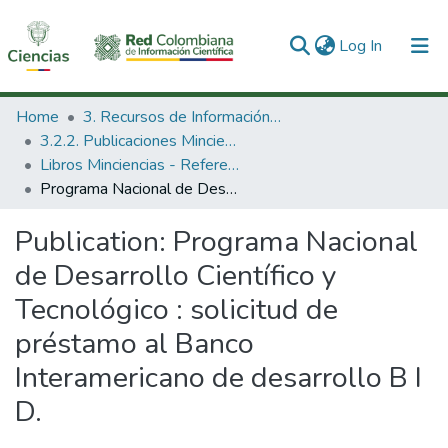
(current)
Log In
Communities & Collections
Home
3. Recursos de Información Científica y Tecnológica
3.2.2. Publicaciones Minciencias
All of DSpace
Libros Minciencias - Referenciales
Programa Nacional de Desarrollo Científico y Tecnológico : solicitud de préstamo al Banco Interamericano de desarrollo B I D.
Statistics
Publication:
Programa Nacional
de Desarrollo Científico y
Tecnológico : solicitud de
préstamo al Banco
Interamericano de desarrollo B I
D.