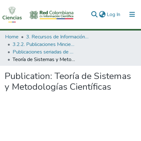
(current)
Log In
Communities & Collections
Home
3. Recursos de Información Científica y Tecnológica
3.2.2. Publicaciones Minciencias
All of DSpace
Publicaciones seriadas de Minciencias
Teoría de Sistemas y Metodologías Científicas
Statistics
Publication:
Teoría de Sistemas
y Metodologías Científicas