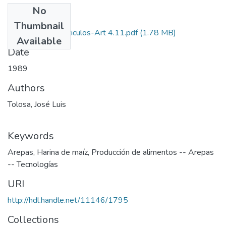
No
Files
Thumbnail
1989-V7-N4-Articulos-Art 4.11.pdf
(1.78 MB)
Available
Date
1989
Authors
Tolosa, José Luis
Keywords
Arepas
,
Harina de maíz
,
Producción de alimentos -- Arepas
-- Tecnologías
URI
http://hdl.handle.net/11146/1795
Collections