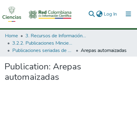
(current)
Log In
Communities & Collections
Home
3. Recursos de Información Científica y Tecnológica
3.2.2. Publicaciones Minciencias
All of DSpace
Publicaciones seriadas de Minciencias
Arepas automaizadas
Statistics
Publication:
Arepas
automaizadas