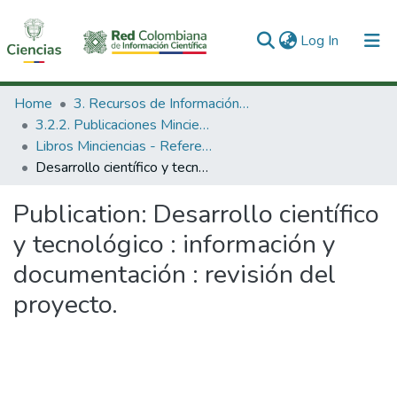
(current)
Log In
Communities & Collections
Home
3. Recursos de Información Científica y Tecnológica
3.2.2. Publicaciones Minciencias
All of DSpace
Libros Minciencias - Referenciales
Desarrollo científico y tecnológico : información y documentación : revisión del proyecto.
Statistics
Publication:
Desarrollo científico
y tecnológico : información y
documentación : revisión del
proyecto.