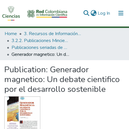
(current)
Log In
Communities & Collections
Home
3. Recursos de Información Científica y Tecnológica
3.2.2. Publicaciones Minciencias
All of DSpace
Publicaciones seriadas de Minciencias
Generador magnetico: Un debate cientifico por el desarrollo sostenible
Statistics
Publication:
Generador
magnetico: Un debate cientifico
por el desarrollo sostenible