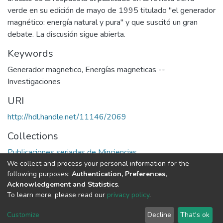
verde en su edición de mayo de 1995 titulado "el generador
magnético: energía natural y pura" y que suscitó un gran
debate. La discusión sigue abierta.
Keywords
Generador magnetico
,
Energías magneticas --
Investigaciones
URI
http://hdl.handle.net/11146/2069
Collections
Publicaciones seriadas de Minciencias
We collect and process your personal information for the
following purposes:
Authentication, Preferences,
Full item page
Acknowledgement and Statistics
.
To learn more, please read our
privacy policy
.
DSpace software
copyright © 2002-2026
LYRASIS
Cookie
Privacy
End User
Send
Customize
Decline
That's ok
settings
policy
Agreement
Feedback