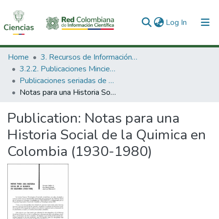
(current)
Log In
Communities & Collections
Home
3. Recursos de Información Científica y Tecnológica
3.2.2. Publicaciones Minciencias
All of DSpace
Publicaciones seriadas de Minciencias
Notas para una Historia Social de la Quimica en Colombia (1930-1980)
Statistics
Publication:
Notas para una
Historia Social de la Quimica en
Colombia (1930-1980)