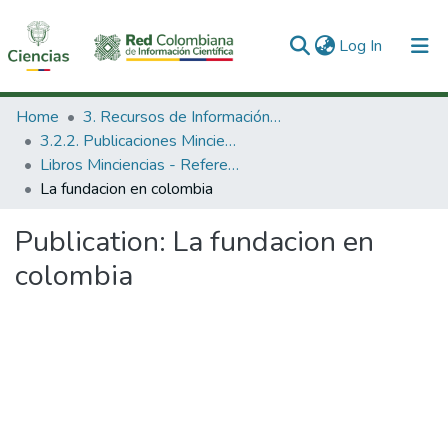
(current)
Log In
Communities & Collections
Home
3. Recursos de Información Científica y Tecnológica
3.2.2. Publicaciones Minciencias
All of DSpace
Libros Minciencias - Referenciales
La fundacion en colombia
Statistics
Publication:
La fundacion en
colombia