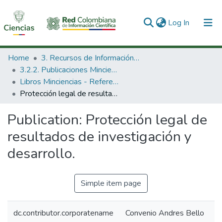
(current)
Log In
Communities & Collections
Home
3. Recursos de Información Científica y Tecnológica
3.2.2. Publicaciones Minciencias
All of DSpace
Libros Minciencias - Referenciales
Protección legal de resultados de investigación y desarrollo.
Statistics
Publication:
Protección legal de
resultados de investigación y
desarrollo.
Simple item page
dc.contributor.corporatename
Convenio Andres Bello