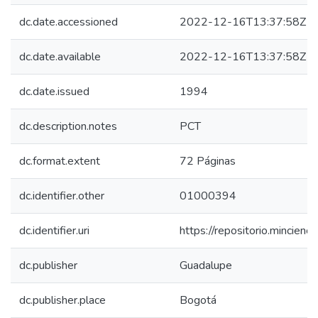
dc.date.accessioned
2022-12-16T13:37:58Z
dc.date.available
2022-12-16T13:37:58Z
dc.date.issued
1994
dc.description.notes
PCT
dc.format.extent
72 Páginas
dc.identifier.other
01000394
dc.identifier.uri
https://repositorio.mincie
dc.publisher
Guadalupe
dc.publisher.place
Bogotá