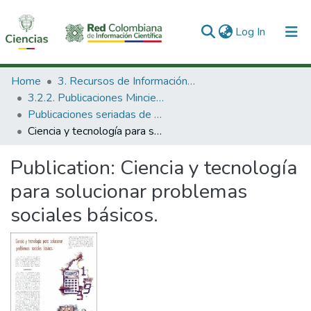
(current)
Log In
Communities & Collections
Home
3. Recursos de Información Científica y Tecnológica
3.2.2. Publicaciones Minciencias
All of DSpace
Publicaciones seriadas de Minciencias
Ciencia y tecnología para solucionar problemas sociales básicos.
Statistics
Publication:
Ciencia y tecnología
para solucionar problemas
sociales básicos.