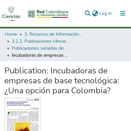
(current)
Log In
Communities & Collections
Home
3. Recursos de Información Científica y Tecnológica
3.2.2. Publicaciones Minciencias
All of DSpace
Publicaciones seriadas de Minciencias
Incubadoras de empresas de base tecnológica: ¿Una opción para Colombia?
Statistics
Publication:
Incubadoras de
empresas de base tecnológica:
¿Una opción para Colombia?